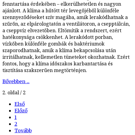
fenntartása érdekében – elkerülhetetlen és nagyon
ajánlott. A klíma a hűtött tér levegőjéből különféle
szennyeződéseket szív magába, amik lerakódhatnak a
szűrőn, az elpárologtatón a ventilátoron, a csepptálcán,
a cseppvíz elvezetőben. Eltömítik a rendszert, ezért
hatékonysága csökkenhet. A lerakódott porban,
vízkőben különféle gombák és baktériumok
szaporodhatnak, amik a klíma bekapcsolása után
irritálhatnak, kellemetlen tüneteket okozhatnak. Ezért
fontos, hogy a klíma időszakos karbantartása és
tisztítása szakszerűen megtörténjen.
Bővebben ...
2. oldal / 2
Első
Előző
1
2
Tovább