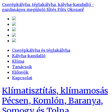
Cserépkályha, téglakályha, kályha-kandalló -
gazdaságos megújuló fűtés
Fűts Okosan!
Cserépkályha és téglakályha
Kályha-kandalló
Klíma
Tanácsok
Előnyök
Kapcsolat
Klímatisztítás, klímamosás
Pécsen, Komlón, Baranya,
Somogy és Tolna